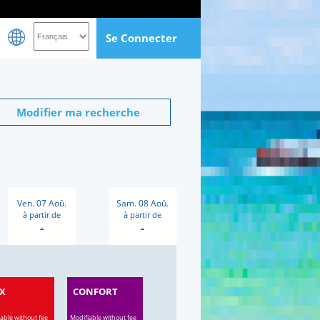
Se Connecter
Modifier ma recherche
Ven. 07 Aoû.
Sam. 08 Aoû.
à partir de
à partir de
-
-
X
CONFORT
able without fee
Modifiable without fee