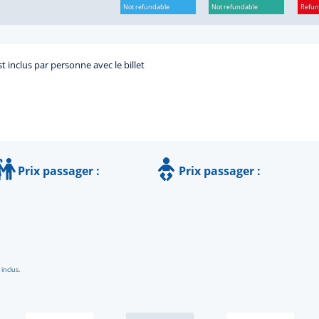
Not refundable
Not refundable
Refun
t inclus par personne avec le billet
Prix passager :
Prix passager :
 inclus.