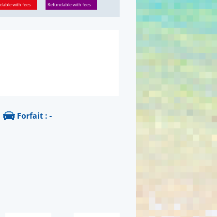
dable with fees
Refundable with fees
Forfait : -