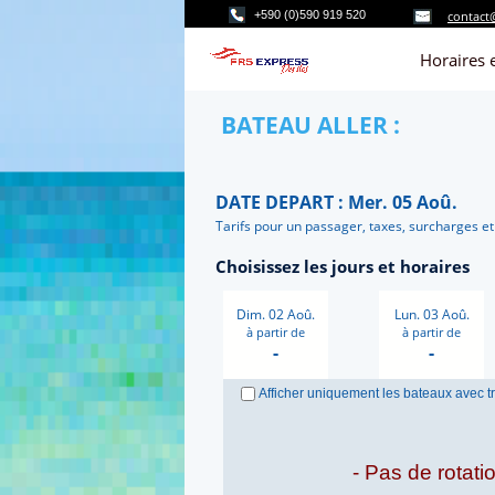
+590 (0)590 919 520
contact
Horaires e
BATEAU ALLER :
DATE DEPART : Mer. 05 Aoû.
Tarifs pour un passager, taxes, surcharges et 
Choisissez les jours et horaires
Dim. 02 Aoû.
Lun. 03 Aoû.
à partir de
à partir de
-
-
Afficher uniquement les bateaux avec t
- Pas de rotatio