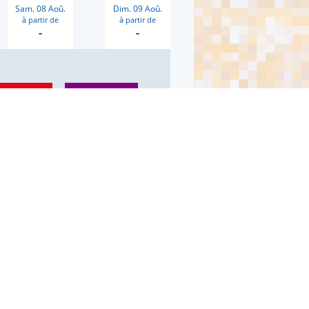
Sam. 08 Aoû.
Dim. 09 Aoû.
à partir de
à partir de
-
-
EX
CONFORT
able without fee
Modifiable without fee
dable with fees
Refundable with fees
Forfait :