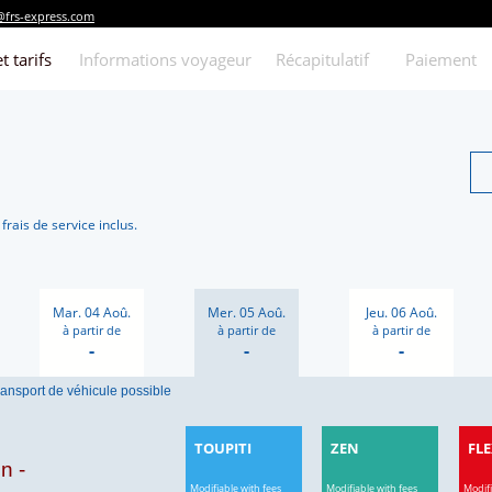
@frs-express.com
t tarifs
Informations voyageur
Récapitulatif
Paiement
frais de service inclus.
Mar. 04 Aoû.
Mer. 05 Aoû.
Jeu. 06 Aoû.
à partir de
à partir de
à partir de
-
-
-
ransport de véhicule possible
TOUPITI
ZEN
FLE
n -
Modifiable with fees
Modifiable with fees
Modifi