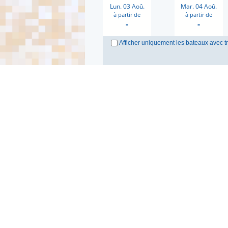
Lun. 03 Aoû.
Mar. 04 Aoû.
à partir de
à partir de
-
-
Afficher uniquement les bateaux avec t
- Pas de rotatio
Bagage(s)
1 bagage de 25 kg e
Prix passager :