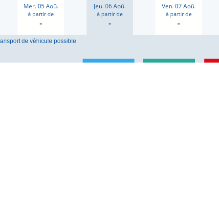
Mer. 05 Aoû.
Jeu. 06 Aoû.
Ven. 07 Aoû.
à partir de
à partir de
à partir de
-
-
-
ransport de véhicule possible
ZEN
FL
TOUPITI
n -
Modifiable with fees
Modifiable with fees
Modifi
Not refundable
Not refundable
Refun
t un bagage à main de 10kg sont inclus dans le prix du billet.
Prix passager :
Prix passager :