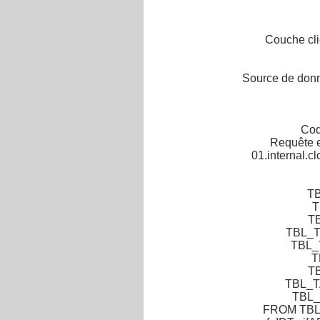
Couche cli
Source de donn
Cod
Requête e
01.internal.c
TB
T
T
TBL_T
TBL_
T
TB
TBL_T
TBL_
FROM TBL