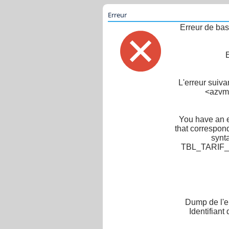
Erreur
Erreur de bas
L'erreur suiv
<azvm-
You have an e
that correspond
synt
TBL_TARIF_LI
Dump de l'er
Identifiant