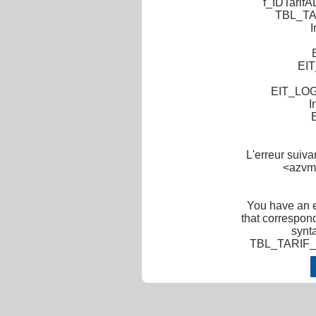
f_IDTarifA
TBL_TAR
I
EIT
EIT_LO
I
L'erreur suiv
<azvm-
You have an e
that correspond
synt
TBL_TARIF_LI