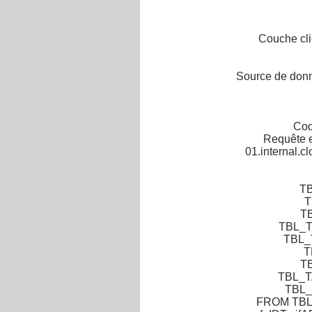
Couche cli
Source de donn
Cod
Requête e
01.internal.c
TB
T
T
TBL_T
TBL_
T
TB
TBL_T
TBL_
FROM TBL