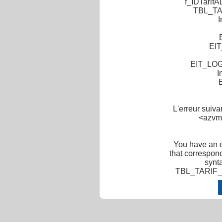
f_IDTarifA
TBL_TAR
I
EIT
EIT_LO
I
L'erreur suiv
<azvm-
You have an e
that correspond
synt
TBL_TARIF_LI