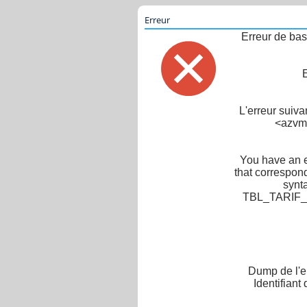
Erreur
Erreur de bas
L'erreur suiv
<azvm-
You have an e
that correspond
synt
TBL_TARIF_LI
Dump de l'er
Identifiant